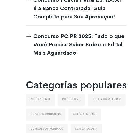
Concurso Polícia Penal ES: IDCAP
é a Banca Contratada! Guia
Completo para Sua Aprovação!
Concurso PC PR 2025: Tudo o que
Você Precisa Saber Sobre o Edital
Mais Aguardado!
Categorias populares
Polícia Penal
Polícia Civil
Colégios Militares
Guardas Municipais
Colégio Militar
Concursos Públicos
Sem Categoria